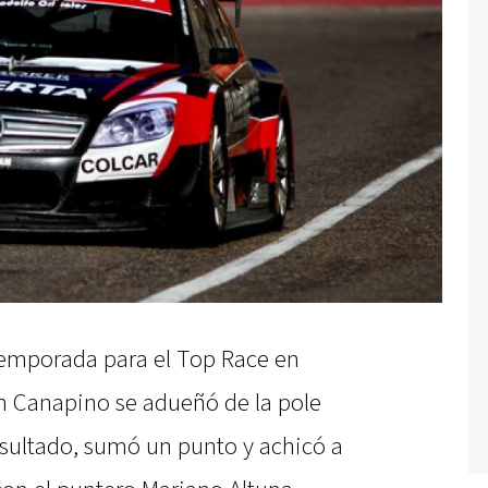
 temporada para el Top Race en
ín Canapino se adueñó de la pole
esultado, sumó un punto y achicó a