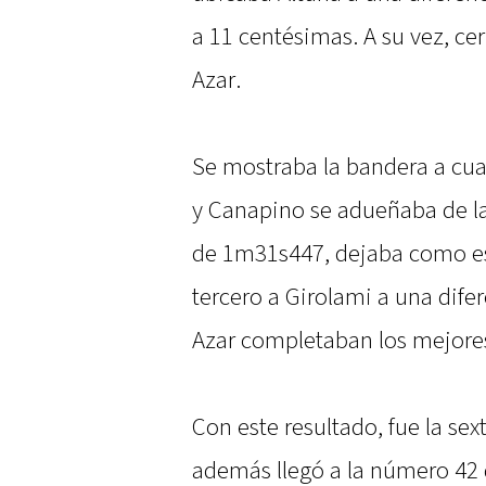
a 11 centésimas. A su vez, cer
Azar.
Se mostraba la bandera a cuad
y Canapino se adueñaba de la 
de 1m31s447, dejaba como esc
tercero a Girolami a una dife
Azar completaban los mejores
Con este resultado, fue la se
además llegó a la número 42