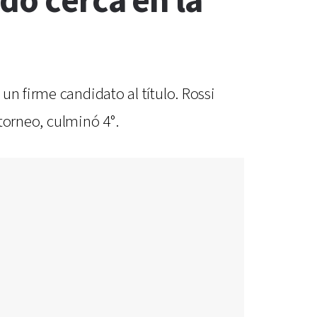
dó cerca en la
un firme candidato al título. Rossi
 torneo, culminó 4°.