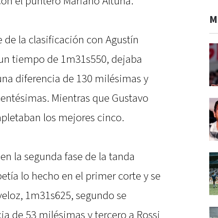
con el puntero Mariano Altuna.
M
 de la clasificación con Agustín
 un tiempo de 1m31s550, dejaba
una diferencia de 130 milésimas y
6 centésimas. Mientras que Gustavo
pletaban los mejores cinco.
en la segunda fase de la tanda
tía lo hecho en el primer corte y se
veloz, 1m31s625, segundo se
ia de 53 milésimas y tercero a Rossi