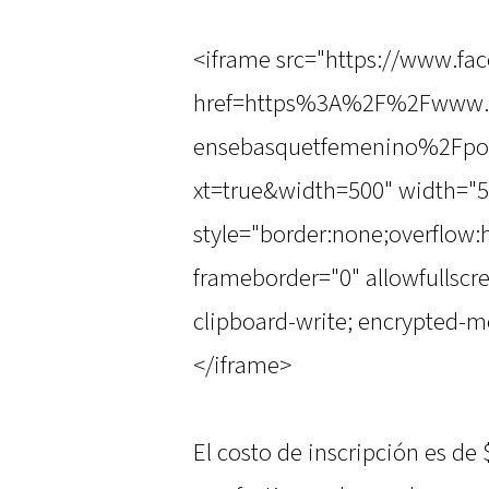
<iframe src="https://www.fa
href=https%3A%2F%2Fwww.f
ensebasquetfemenino%2Fpo
xt=true&width=500" width="5
style="border:none;overflow:
frameborder="0" allowfullscr
clipboard-write; encrypted-me
</iframe>
El costo de inscripción es de