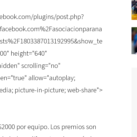
cebook.com/plugins/post.php?
acebook.com%2Fasociacionparana
sts%2F1803387013192995&show_te
00" height="640"
hidden" scrolling="no"
een="true" allow="autoplay;
dia; picture-in-picture; web-share">
 $2000 por equipo. Los premios son