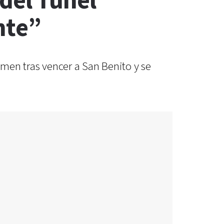
 del Túnel
nte”
amen tras vencer a San Benito y se