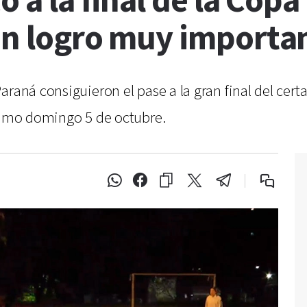
ó a la final de la Copa
 un logro muy importa
araná consiguieron el pase a la gran final del cert
óximo domingo 5 de octubre.