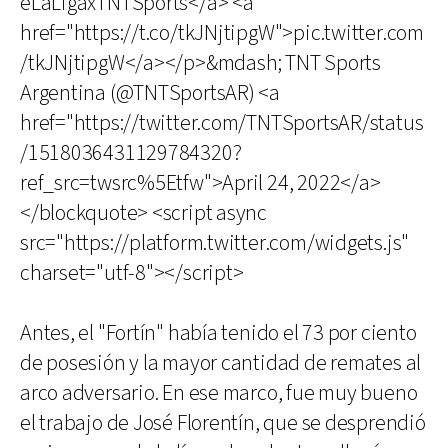
eLaLigaxTNTSports</a> <a
href="https://t.co/tkJNjtipgW">pic.twitter.com
/tkJNjtipgW</a></p>&mdash; TNT Sports
Argentina (@TNTSportsAR) <a
href="https://twitter.com/TNTSportsAR/status
/1518036431129784320?
ref_src=twsrc%5Etfw">April 24, 2022</a>
</blockquote> <script async
src="https://platform.twitter.com/widgets.js"
charset="utf-8"></script>
Antes, el "Fortín" había tenido el 73 por ciento
de posesión y la mayor cantidad de remates al
arco adversario. En ese marco, fue muy bueno
el trabajo de José Florentín, que se desprendió