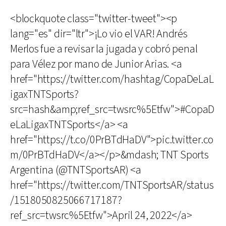
<blockquote class="twitter-tweet"><p
lang="es" dir="ltr">¡Lo vio el VAR! Andrés
Merlos fue a revisar la jugada y cobró penal
para Vélez por mano de Junior Arias. <a
href="https://twitter.com/hashtag/CopaDeLaL
igaxTNTSports?
src=hash&amp;ref_src=twsrc%5Etfw">#CopaD
eLaLigaxTNTSports</a> <a
href="https://t.co/0PrBTdHaDV">pic.twitter.co
m/0PrBTdHaDV</a></p>&mdash; TNT Sports
Argentina (@TNTSportsAR) <a
href="https://twitter.com/TNTSportsAR/status
/1518050825066717187?
ref_src=twsrc%5Etfw">April 24, 2022</a>