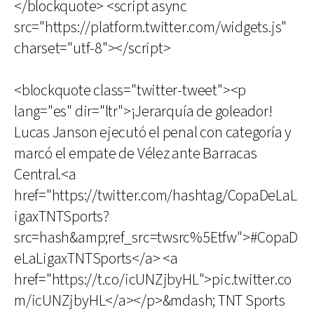
</blockquote> <script async
src="https://platform.twitter.com/widgets.js"
charset="utf-8"></script>
<blockquote class="twitter-tweet"><p
lang="es" dir="ltr">¡Jerarquía de goleador!
Lucas Janson ejecutó el penal con categoría y
marcó el empate de Vélez ante Barracas
Central.<a
href="https://twitter.com/hashtag/CopaDeLaL
igaxTNTSports?
src=hash&amp;ref_src=twsrc%5Etfw">#CopaD
eLaLigaxTNTSports</a> <a
href="https://t.co/icUNZjbyHL">pic.twitter.co
m/icUNZjbyHL</a></p>&mdash; TNT Sports