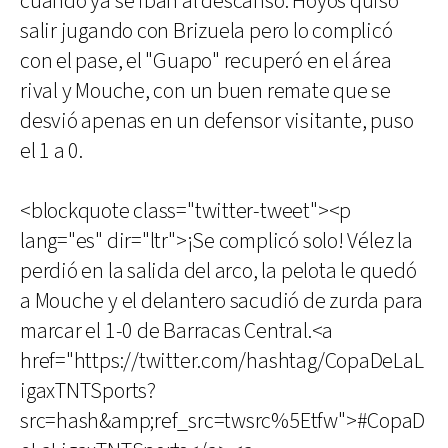
cuando ya se iban al descanso: Hoyos quiso
salir jugando con Brizuela pero lo complicó
con el pase, el "Guapo" recuperó en el área
rival y Mouche, con un buen remate que se
desvió apenas en un defensor visitante, puso
el 1 a 0.
<blockquote class="twitter-tweet"><p
lang="es" dir="ltr">¡Se complicó solo! Vélez la
perdió en la salida del arco, la pelota le quedó
a Mouche y el delantero sacudió de zurda para
marcar el 1-0 de Barracas Central.<a
href="https://twitter.com/hashtag/CopaDeLaL
igaxTNTSports?
src=hash&amp;ref_src=twsrc%5Etfw">#CopaD