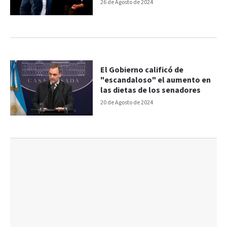
peronista
26 de Agosto de 2024
El Gobierno calificó de
"escandaloso" el aumento en
las dietas de los senadores
20 de Agosto de 2024