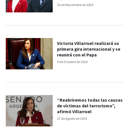
decisiones”
20 de Noviembre de 2024
Victoria Villarruel realizará su
primera gira internacional y se
reunirá con el Papa
4 de Octubre de 2024
“Reabriremos todas las causas
de víctimas del terrorismo”,
afirmó Villarruel
27 de Agosto de 2024