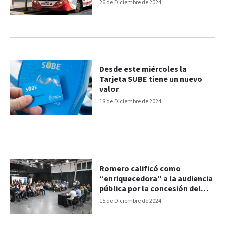
pasajeros en Paraná
26 de Diciembre de 2024
Desde este miércoles la
Tarjeta SUBE tiene un nuevo
valor
18 de Diciembre de 2024
Romero calificó como
“enriquecedora” a la audiencia
pública por la concesión del
servicio de colectivos urbanos
15 de Diciembre de 2024