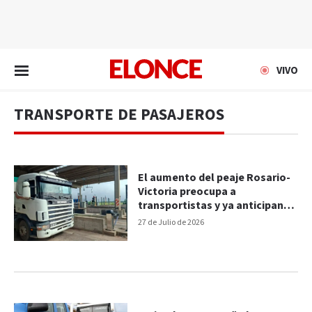
EN VIVO
VIVO
TRANSPORTE DE PASAJEROS
El aumento del peaje Rosario-
Victoria preocupa a
transportistas y ya anticipan
subas en las tarifas
27 de Julio de 2026