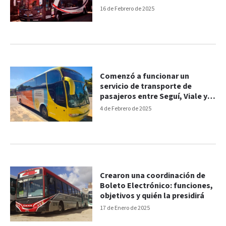
entrerrianas
16 de Febrero de 2025
Comenzó a funcionar un
servicio de transporte de
pasajeros entre Seguí, Viale y
Paraná
4 de Febrero de 2025
Crearon una coordinación de
Boleto Electrónico: funciones,
objetivos y quién la presidirá
17 de Enero de 2025