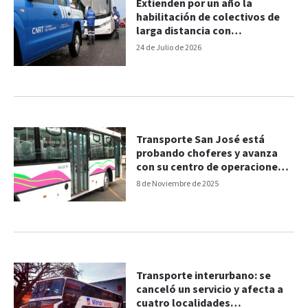
Extienden por un año la
habilitación de colectivos de
larga distancia con
determinada antigüedad
24 de Julio de 2026
Transporte San José está
probando choferes y avanza
con su centro de operaciones
en Paraná
8 de Noviembre de 2025
Transporte interurbano: se
canceló un servicio y afecta a
cuatro localidades