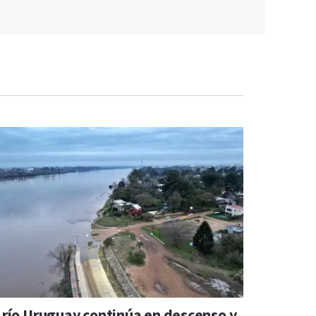
l río Uruguay continúa en descenso y