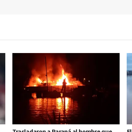
Trasladaron a Paraná al hombre que
E