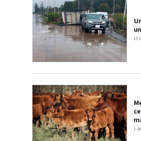
Un
un
15 
Me
ce
ma
1 d