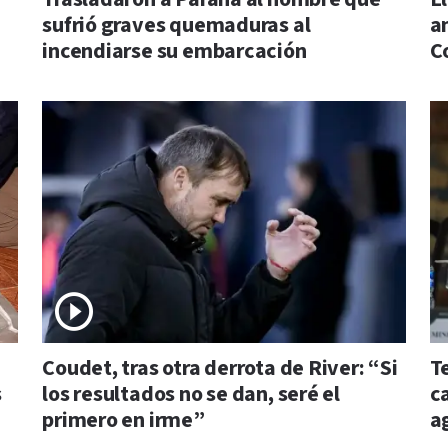
sufrió graves quemaduras al
a
incendiarse su embarcación
C
Coudet, tras otra derrota de River: “Si
Te
s
los resultados no se dan, seré el
ca
primero en irme”
a