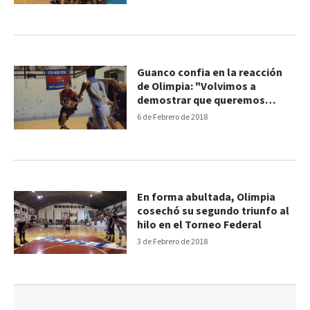
Guanco confia en la reacción
de Olimpia: "Volvimos a
demostrar que queremos
cambiar"
6 de Febrero de 2018
En forma abultada, Olimpia
cosechó su segundo triunfo al
hilo en el Torneo Federal
3 de Febrero de 2018