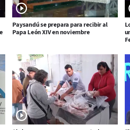
Paysandú se prepara para recibir al
L
de
Papa León XIV en noviembre
u
F