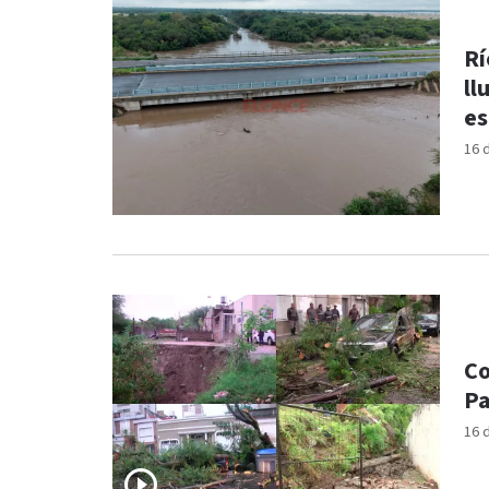
Rí
ll
es
16 
Co
Pa
16 