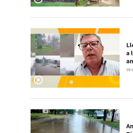
Ll
a 
a
16 
An