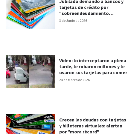
Jubilado demandó a bancos y
tarjetas de crédito por
"sobreendeudamiento
inducido"
3 de Junio de 2026
Video: lo interceptaron a plena
tarde, le robaron millones y le
usaron sus tarjetas para comer
24 de Marzo de 2026
Crecen las deudas con tarjetas
y billeteras virtuales: alertan
por "mora récord"