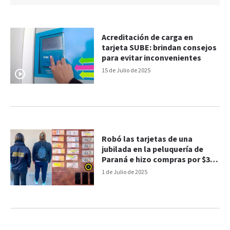
Acreditación de carga en
tarjeta SUBE: brindan consejos
para evitar inconvenientes
15 de Julio de 2025
Robó las tarjetas de una
jubilada en la peluquería de
Paraná e hizo compras por $350
mil
1 de Julio de 2025