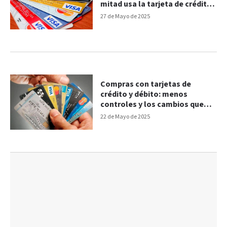
mitad usa la tarjeta de crédito
para comprar alimentos
27 de Mayo de 2025
Compras con tarjetas de
crédito y débito: menos
controles y los cambios que
anunció el Gobierno
22 de Mayo de 2025