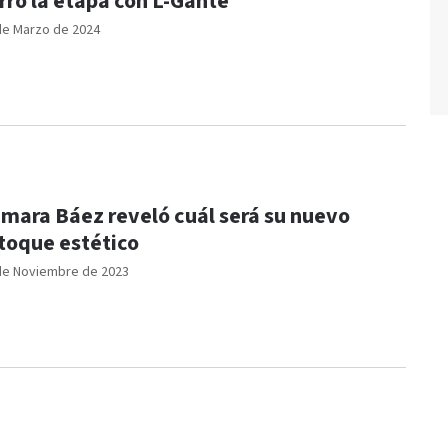
rró la etapa con L-Gante
de Marzo de 2024
mara Báez reveló cuál será su nuevo
toque estético
de Noviembre de 2023