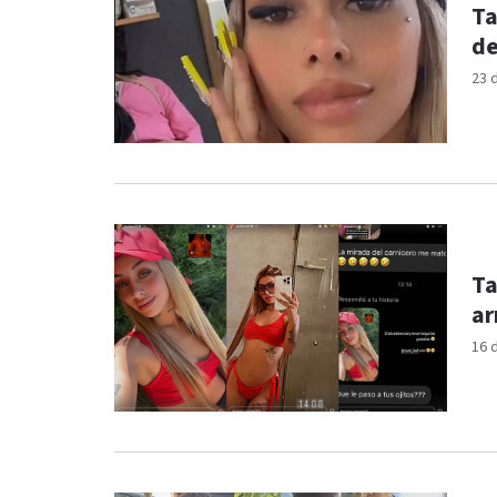
Ta
de
23 
Ta
ar
16 