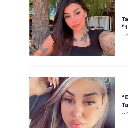
Ta
"
30 
“E
Ta
27 