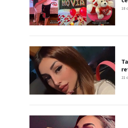
ce
18 
Ta
re
21 