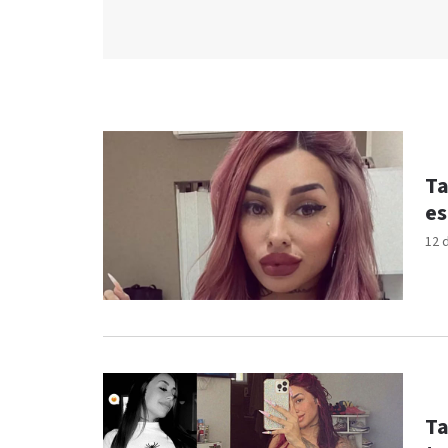
Ta
es
12 
Ta