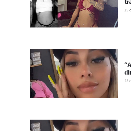
tr
15 
“A
di
23 