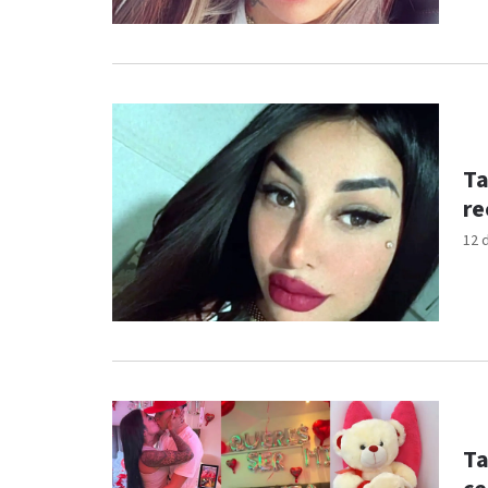
Ta
re
12 
Ta