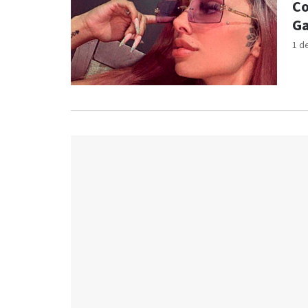
Co
Ga
1 d