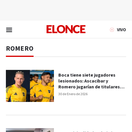
EN VIVO
VIVO
ROMERO
Boca tiene siete jugadores
lesionados: Ascacibar y
Romero jugarían de titulares
contra Newell´s
30 de Enero de 2026