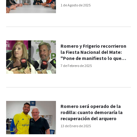
1 de Agosto de 2025
Romero y Frigerio recorrieron
la Fiesta Nacional del Mate:
"Pone de manifiesto lo que
somos, nuestra cultura"
7 de Febrero de 2025
Romero será operado de la
rodilla: cuanto demoraría la
recuperación del arquero
13 de Enero de 2025