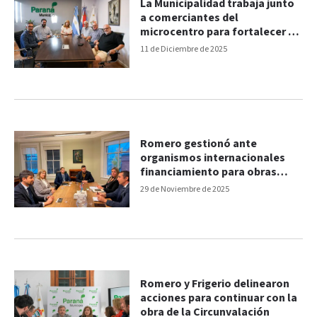
La Municipalidad trabaja junto
a comerciantes del
microcentro para fortalecer el
desarrollo del sector
11 de Diciembre de 2025
Romero gestionó ante
organismos internacionales
financiamiento para obras
estratégicas de Paraná
29 de Noviembre de 2025
Romero y Frigerio delinearon
acciones para continuar con la
obra de la Circunvalación