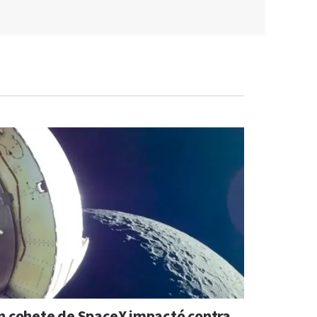
n cohete de SpaceX impactó contra