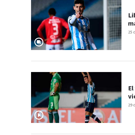
Li
ma
25 
El
vi
29 