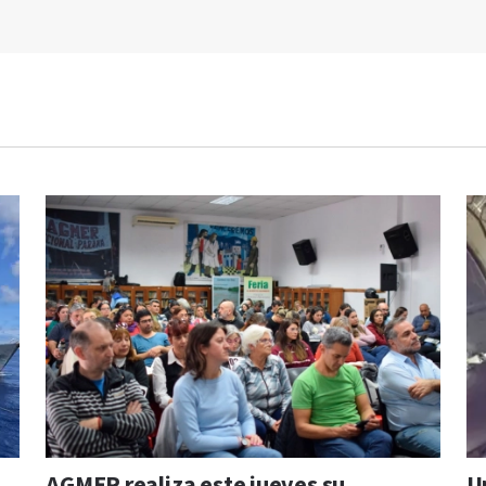
AGMER realiza este jueves su
U