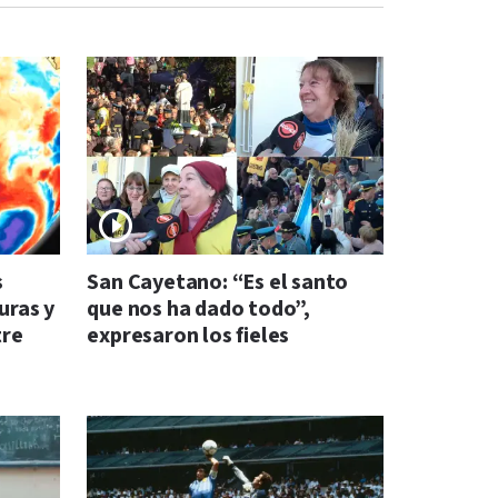
s
San Cayetano: “Es el santo
uras y
que nos ha dado todo”,
tre
expresaron los fieles