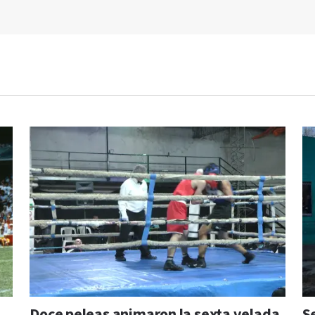
Doce peleas animaron la sexta velada
S