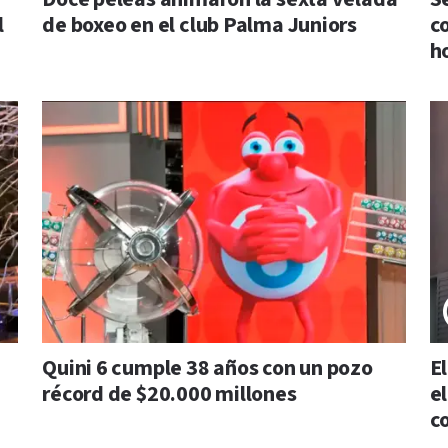
l
de boxeo en el club Palma Juniors
c
h
Quini 6 cumple 38 años con un pozo
E
récord de $20.000 millones
e
c