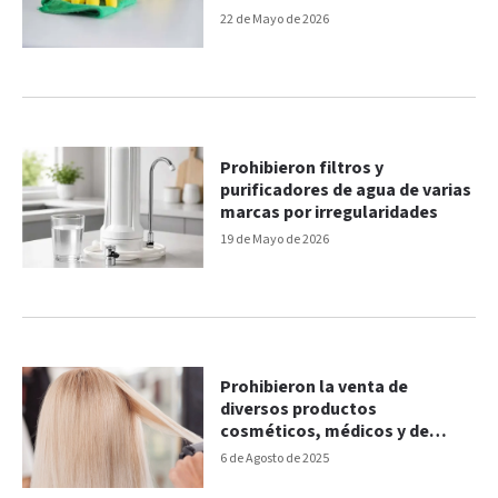
22 de Mayo de 2026
Prohibieron filtros y
purificadores de agua de varias
marcas por irregularidades
19 de Mayo de 2026
Prohibieron la venta de
diversos productos
cosméticos, médicos y de
limpieza
6 de Agosto de 2025