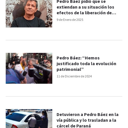
Pedro Báez pidió que se
extiendan a su situación los
efectos de la liberación de
Urribarri
9 de Enero de 2025
Pedro Báez: “Hemos
justificado toda la evolución
patrimonial”
11 de Diciembre de 2024
Detuvieron a Pedro Báez en la
vía pública y lo trasladan a la
cárcel de Paraná