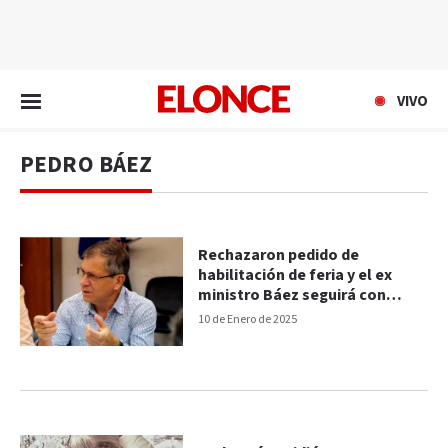
EN VIVO
VIVO
PEDRO BÁEZ
Rechazaron pedido de
habilitación de feria y el ex
ministro Báez seguirá con
preventiva en el penal
10 de Enero de 2025