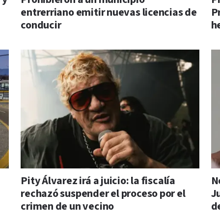
entrerriano emitir nuevas licencias de
P
conducir
h
Pity Álvarez irá a juicio: la fiscalía
N
rechazó suspender el proceso por el
Ju
crimen de un vecino
d