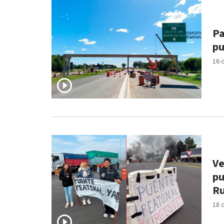
Pa
pu
16 
Ve
pu
Ru
18 