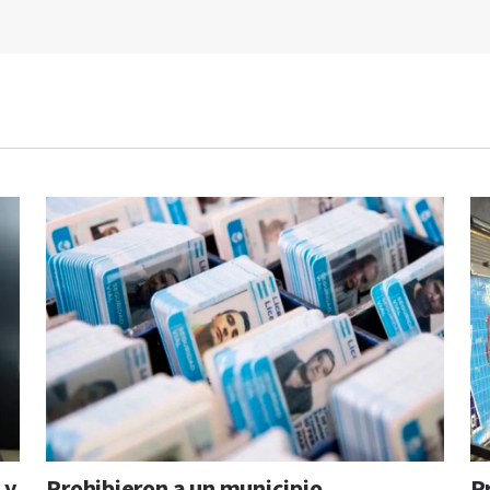
 y
Prohibieron a un municipio
P