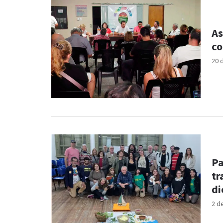
As
co
20 
Pa
tr
di
2 d