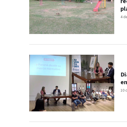
re
pl
4 d
Di
en
10 