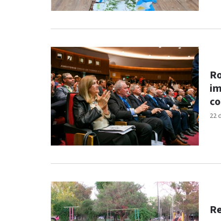
Ro
im
co
22 
Re