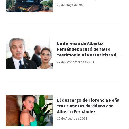
reales
28 de Mayo de 2025
La defensa de Alberto
Fernández acusó de falso
testimonio a la esteticista de
Fabiola Yañez
27 de Septiembre de 2024
El descargo de Florencia Peña
tras rumores de videos con
Alberto Fernández
12 de Agosto de 2024