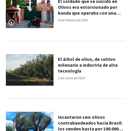
El soldado que se suicidó en
Olivos era extorsionado por
banda que operaba con una
aplicación de citas desde
9 de Febrero de 2026
cárceles
El árbol de olivo, de cultivo
milenario a industria de alta
tecnología
2 de Junio de 2025
Incautaron seis olivos
contrabandeados hacia Brasil:
los venden hasta por 100.000