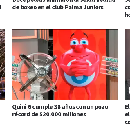
l
de boxeo en el club Palma Juniors
c
h
Quini 6 cumple 38 años con un pozo
E
récord de $20.000 millones
e
c