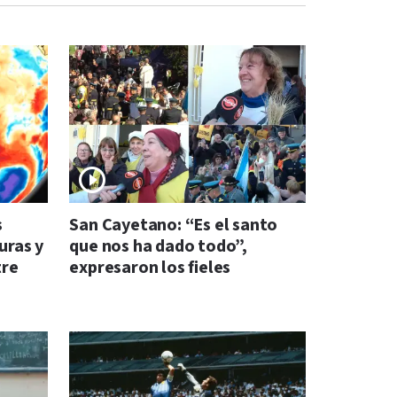
s
San Cayetano: “Es el santo
uras y
que nos ha dado todo”,
tre
expresaron los fieles