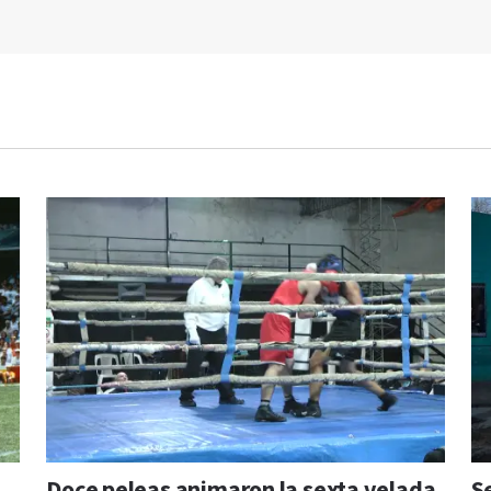
Doce peleas animaron la sexta velada
S