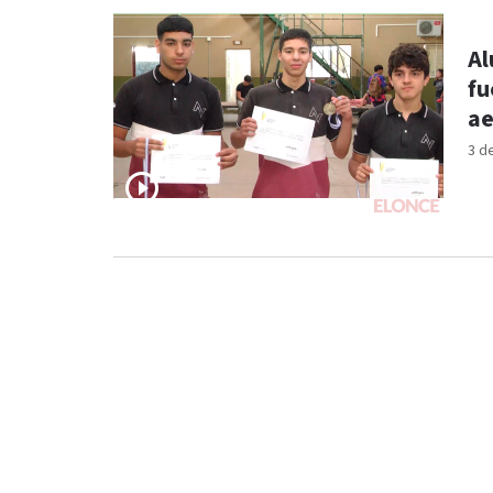
Al
fu
ae
3 d