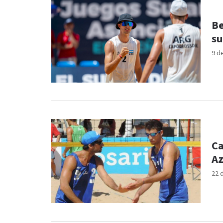
Be
su
9 d
Ca
Az
22 