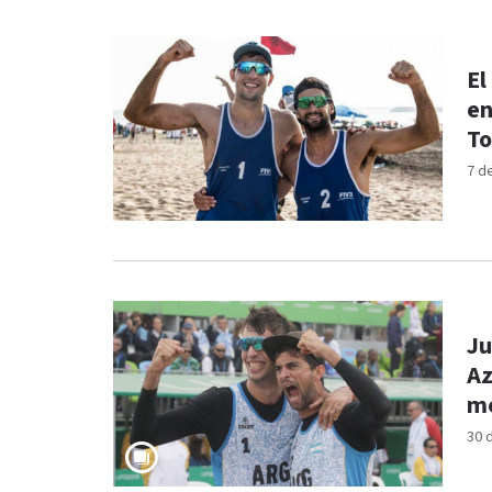
El
en
To
7 d
Ju
Az
me
30 