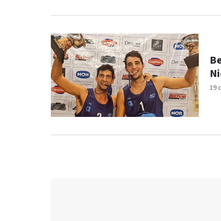
Be
Ni
19 