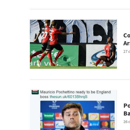
Co
Ar
27 
Po
Ba
26 