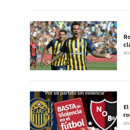
Ro
cl
10 
El
ro
10 