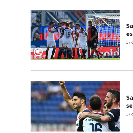
Sa
es
17 
Sa
se
17 