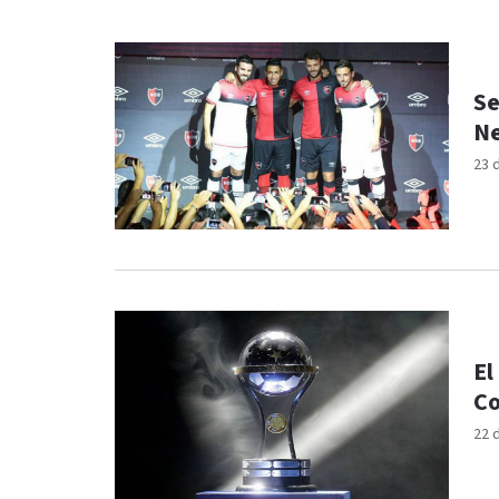
Se
Ne
23 
El
Co
22 