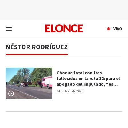
EN VIVO
VIVO
NÉSTOR RODRÍGUEZ
Choque fatal con tres
fallecidos en la ruta 12: para el
abogado del imputado, “es
injusto” que vaya a la cárcel
24 de Abril de 2025