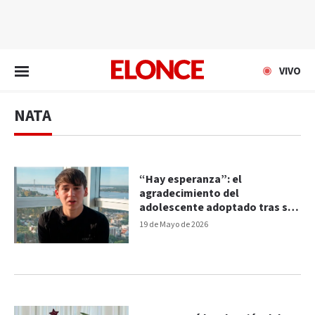
EN VIVO
VIVO
NATA
“Hay esperanza”: el
agradecimiento del
adolescente adoptado tras su
pedido para Navidad
19 de Mayo de 2026