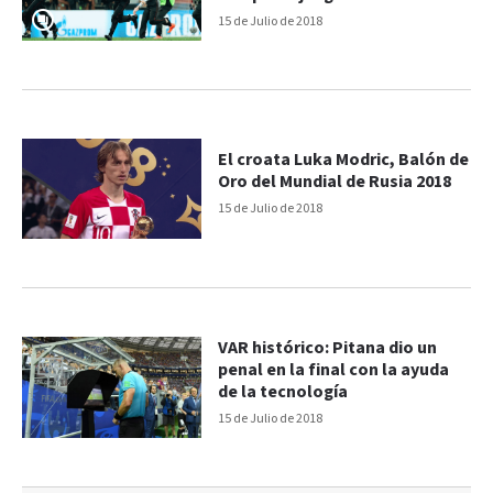
Francia y Croacia
15 de Julio de 2018
El croata Luka Modric, Balón de
Oro del Mundial de Rusia 2018
15 de Julio de 2018
VAR histórico: Pitana dio un
penal en la final con la ayuda
de la tecnología
15 de Julio de 2018