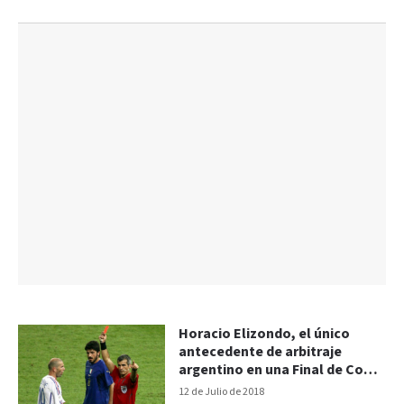
Horacio Elizondo, el único
antecedente de arbitraje
argentino en una Final de Copa
del Mundo
12 de Julio de 2018