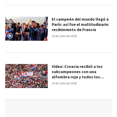
El campeón del mundo llegó a
París: así fue el multitudinario
recibimiento de Francia
16 de Julio de 2018
Video: Croacia recibió a los
subcampeones con una
alfombra roja y todos los
honores
16 de Julio de 2018