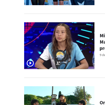
Mi
Ma
pr
9 d
Or