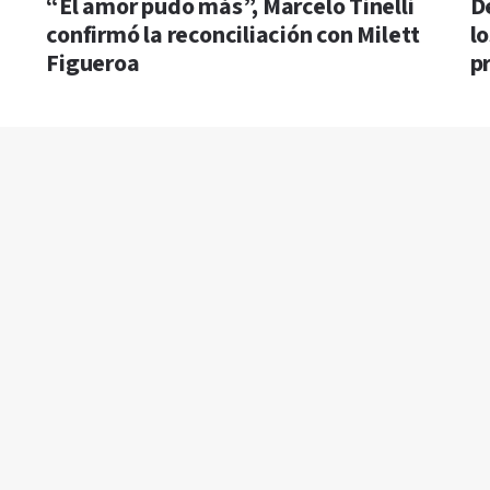
“El amor pudo más”, Marcelo Tinelli
D
confirmó la reconciliación con Milett
lo
Figueroa
p