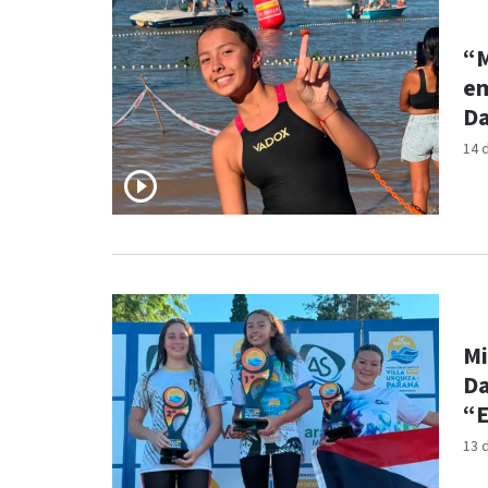
“M
em
Da
14 
Mi
Da
“E
13 