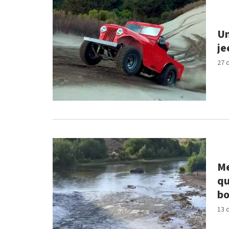
Un
je
27 
Me
qu
bo
13 