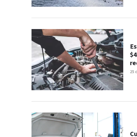
Es
$4
r
25 
Cu