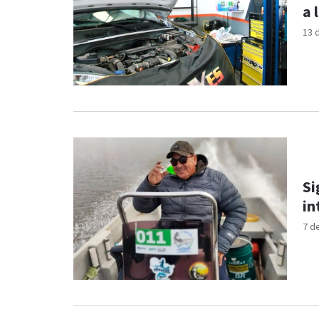
a 
13 
Si
in
7 d