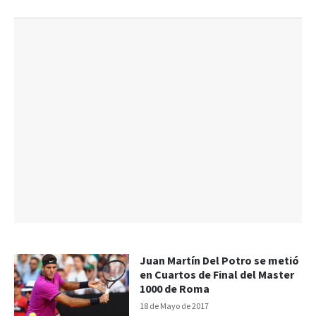
Juan Martín Del Potro se metió
en Cuartos de Final del Master
1000 de Roma
18 de Mayo de 2017