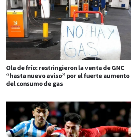
Ola de frío: restringieron la venta de GNC
“hasta nuevo aviso” por el fuerte aumento
del consumo de gas