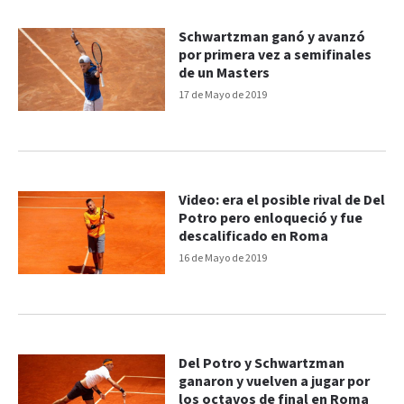
Schwartzman ganó y avanzó
por primera vez a semifinales
de un Masters
17 de Mayo de 2019
Video: era el posible rival de Del
Potro pero enloqueció y fue
descalificado en Roma
16 de Mayo de 2019
Del Potro y Schwartzman
ganaron y vuelven a jugar por
los octavos de final en Roma