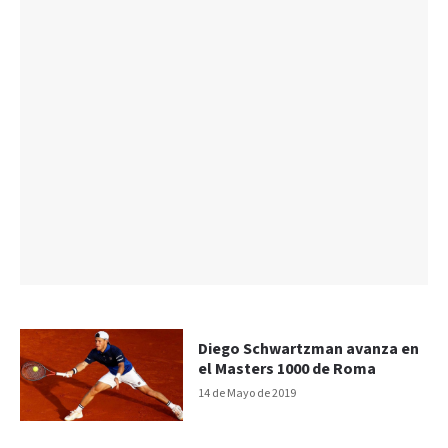
Diego Schwartzman avanza en
el Masters 1000 de Roma
14 de Mayo de 2019