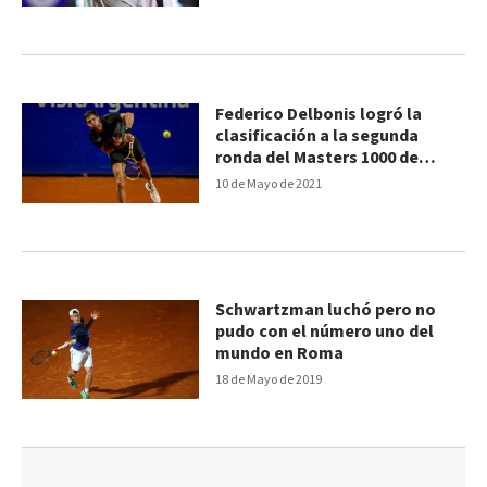
Federico Delbonis logró la
clasificación a la segunda
ronda del Masters 1000 de
Roma
10 de Mayo de 2021
Schwartzman luchó pero no
pudo con el número uno del
mundo en Roma
18 de Mayo de 2019