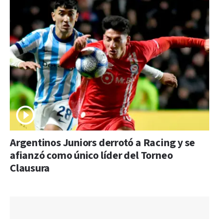
Argentinos Juniors derrotó a Racing y se
afianzó como único líder del Torneo
Clausura