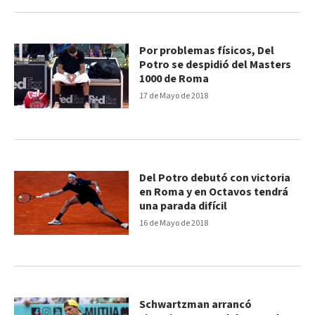
Por problemas físicos, Del
Potro se despidió del Masters
1000 de Roma
17 de Mayo de 2018
Del Potro debutó con victoria
en Roma y en Octavos tendrá
una parada difícil
16 de Mayo de 2018
Schwartzman arrancó