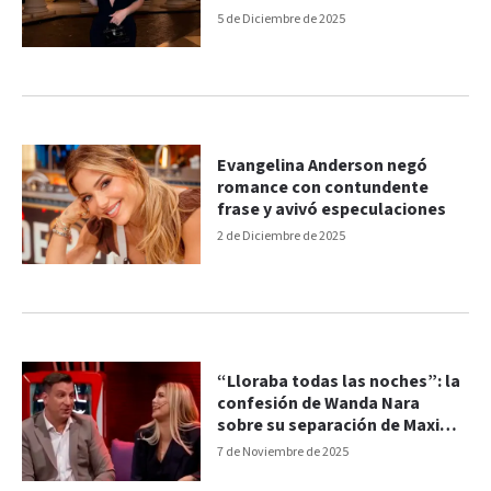
5 de Diciembre de 2025
Evangelina Anderson negó
romance con contundente
frase y avivó especulaciones
2 de Diciembre de 2025
“Lloraba todas las noches”: la
confesión de Wanda Nara
sobre su separación de Maxi
López
7 de Noviembre de 2025