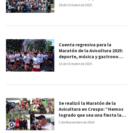
28 de Octubre de 2025
Cuenta regresiva para la
Maratón de la Avicultura 2025:
deporte, música y gastronomía
en Crespo
15 de Octubre de 2025
Se realizó la Maratón de la
Avicultura en Crespo: “Hemos
logrado que sea una fiesta la
ciudad”
2 de Noviembre de 2024