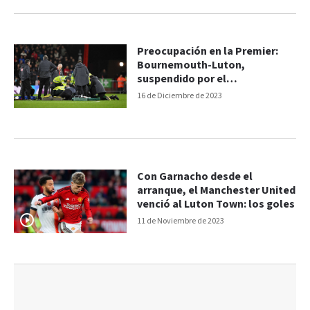
Preocupación en la Premier:
Bournemouth-Luton,
suspendido por el
desvanecimiento de un jugador
16 de Diciembre de 2023
Con Garnacho desde el
arranque, el Manchester United
venció al Luton Town: los goles
11 de Noviembre de 2023