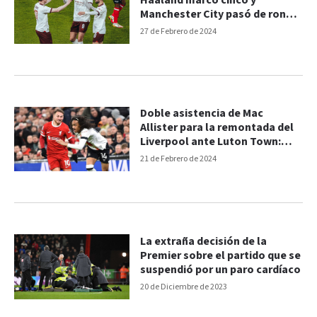
Haaland marcó cinco y
Manchester City pasó de ronda:
goles del 6-2
27 de Febrero de 2024
Doble asistencia de Mac
Allister para la remontada del
Liverpool ante Luton Town:
goles del 4-1
21 de Febrero de 2024
La extraña decisión de la
Premier sobre el partido que se
suspendió por un paro cardíaco
20 de Diciembre de 2023