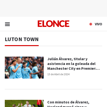
EN VIVO
VIVO
LUTON TOWN
Julián Álvarez, titular y
asistencia en la goleada del
Manchester City en Premier:
goles del 5-1
13 de Abril de 2024
Con minutos de Álvarez,