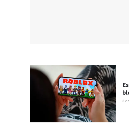
Es
bl
8 d