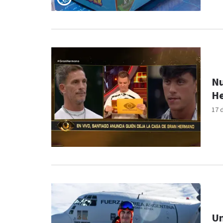
Nu
He
17 
Un