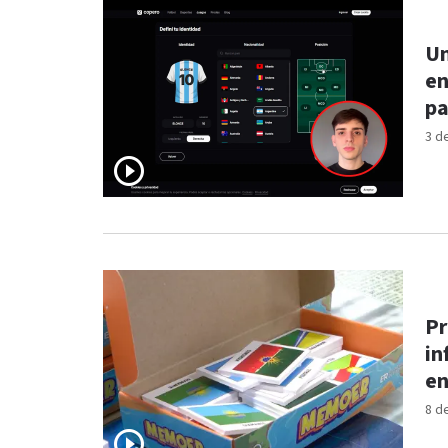
Un
en
pa
3 d
Pr
in
en
8 d