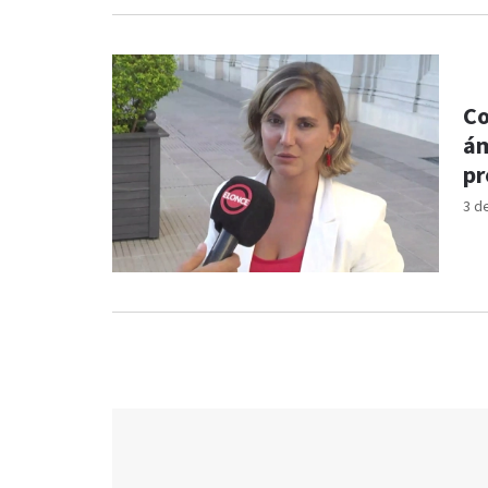
Co
ám
pr
po
3 d