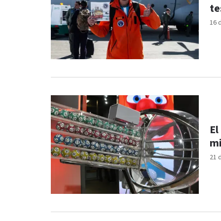
te
16 
El
mi
21 