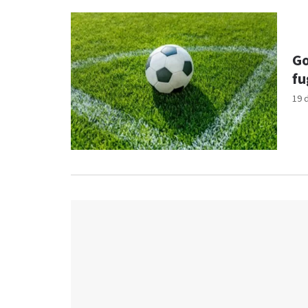
Go
fu
19 