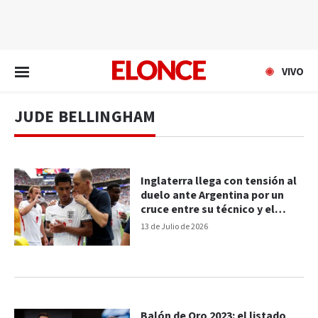
EN VIVO
VIVO
JUDE BELLINGHAM
Inglaterra llega con tensión al
duelo ante Argentina por un
cruce entre su técnico y el
capitán
13 de Julio de 2026
Balón de Oro 2023: el listado