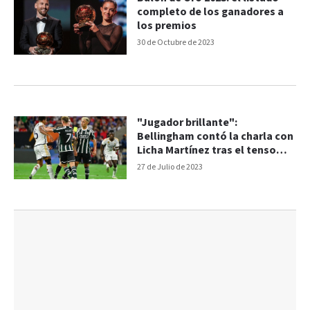
completo de los ganadores a
los premios
30 de Octubre de 2023
"Jugador brillante":
Bellingham contó la charla con
Licha Martínez tras el tenso
cruce
27 de Julio de 2023