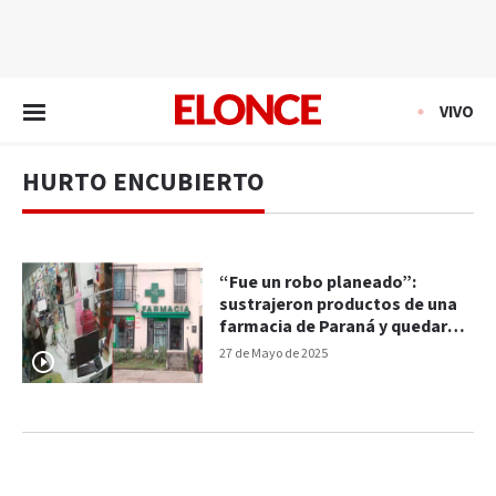
EN VIVO
VIVO
HURTO ENCUBIERTO
“Fue un robo planeado”:
sustrajeron productos de una
farmacia de Paraná y quedaron
registrados
27 de Mayo de 2025