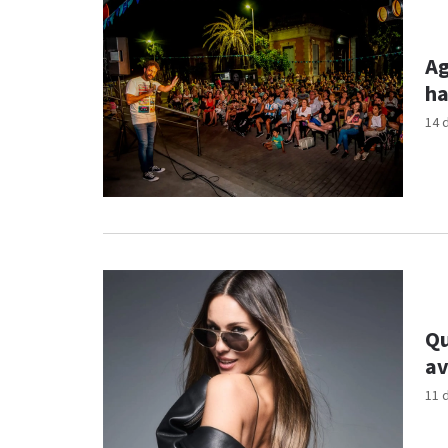
Ag
ha
14 
Qu
av
11 