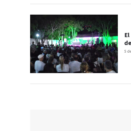
El
de
5 d