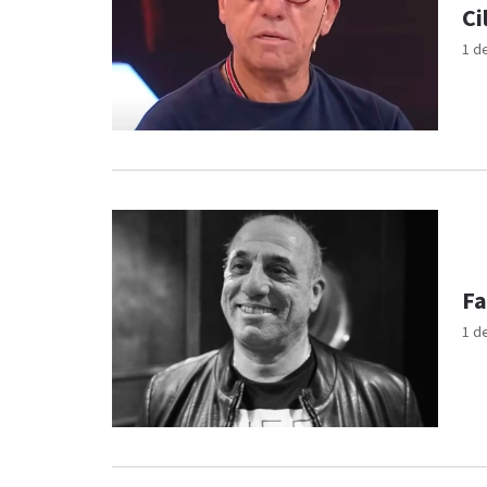
Ci
1 d
Fa
1 d