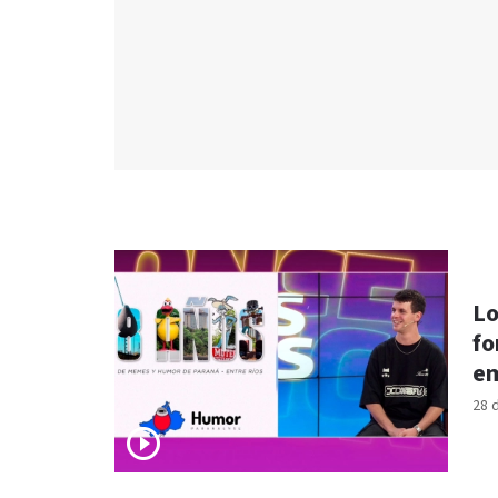
Lo
fo
em
28 