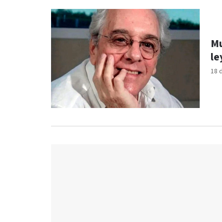
Mu
le
18 