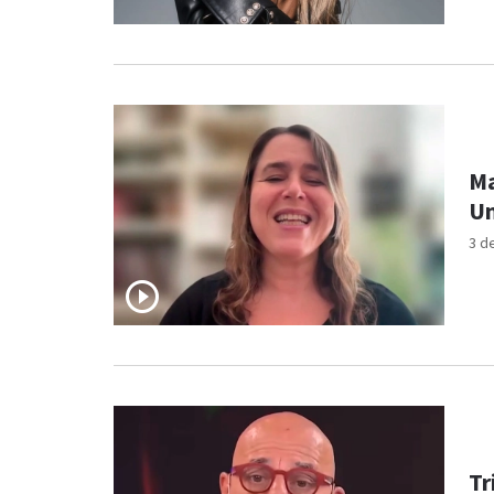
Ma
Un
3 d
Tr