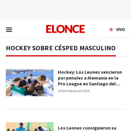
EN VIVO
VIVO
HOCKEY SOBRE CÉSPED MASCULINO
Hockey: Los Leones vencieron
por penales a Alemania en la
Pro League en Santiago del
Estero
19 de Febrero de 2024
Los Leones consiguieron su