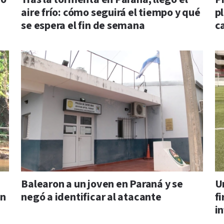
aire frío: cómo seguirá el tiempo y qué
pl
se espera el fin de semana
c
Balearon a un joven en Paraná y se
U
in
negó a identificar al atacante
f
in