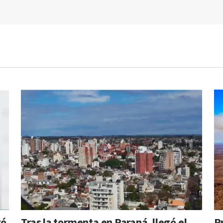
ró
Tras la tormenta en Paraná, llegó el
P