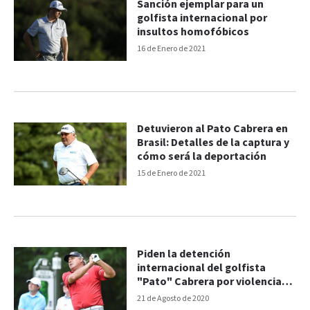
Sanción ejemplar para un
golfista internacional por
insultos homofóbicos
16 de Enero de 2021
Detuvieron al Pato Cabrera en
Brasil: Detalles de la captura y
cómo será la deportación
15 de Enero de 2021
Piden la detención
internacional del golfista
"Pato" Cabrera por violencia
de género
21 de Agosto de 2020