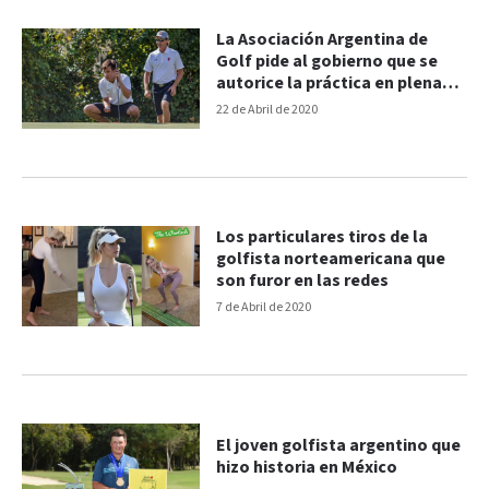
La Asociación Argentina de
Golf pide al gobierno que se
autorice la práctica en plena
cuarentena
22 de Abril de 2020
Los particulares tiros de la
golfista norteamericana que
son furor en las redes
7 de Abril de 2020
El joven golfista argentino que
hizo historia en México