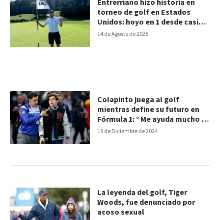
Entrerriano hizo historia en
torneo de golf en Estados
Unidos: hoyo en 1 desde casi
200 yardas
14 de Agosto de 2025
Colapinto juega al golf
mientras define su futuro en
Fórmula 1: “Me ayuda mucho a
la cabeza”
19 de Diciembre de 2024
La leyenda del golf, Tiger
Woods, fue denunciado por
acoso sexual