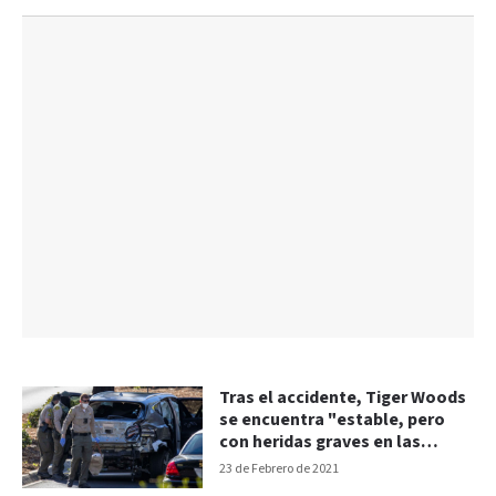
Tras el accidente, Tiger Woods
se encuentra "estable, pero
con heridas graves en las
piernas"
23 de Febrero de 2021