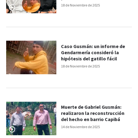
cumplimiento del deber y
18 de Noviembre de 2025
legítima defensa”
Caso Gusmán: un informe de
Gendarmería consideró la
hipótesis del gatillo fácil
18 de Noviembre de 2025
Muerte de Gabriel Gusmán:
realizaron la reconstrucción
del hecho en barrio Capibá
14 de Noviembre de 2025