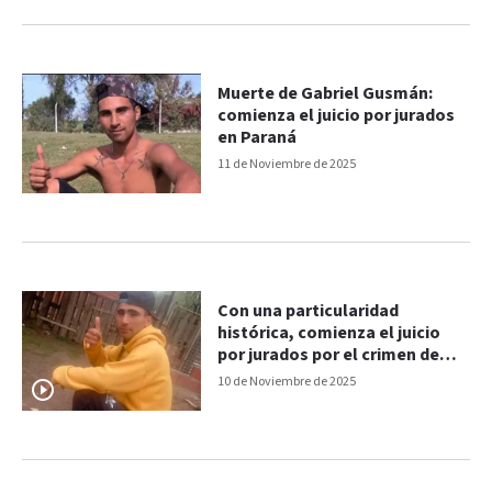
Muerte de Gabriel Gusmán:
comienza el juicio por jurados
en Paraná
11 de Noviembre de 2025
Con una particularidad
histórica, comienza el juicio
por jurados por el crimen de
Gabriel Gusmán
10 de Noviembre de 2025