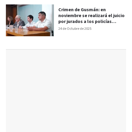
Crimen de Gusmán: en
noviembre se realizará el juicio
por jurados a los policías
acusados
24 de Octubre de 2025