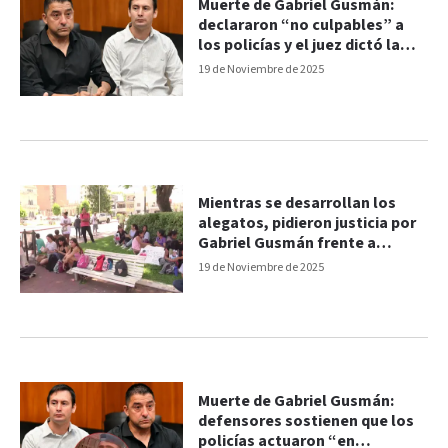
Muerte de Gabriel Gusmán:
declararon “no culpables” a
los policías y el juez dictó la
absolución
19 de Noviembre de 2025
Mientras se desarrollan los
alegatos, pidieron justicia por
Gabriel Gusmán frente a
Tribunales
19 de Noviembre de 2025
Muerte de Gabriel Gusmán:
defensores sostienen que los
policías actuaron “en