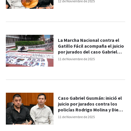
los hechos
12 de Noviembre de 2025
La Marcha Nacional contra el
Gatillo Fácil acompaña el juicio
por jurados del caso Gabriel
Gusmán
11 de Noviembre de 2025
Caso Gabriel Gusmán: inició el
juicio por jurados contra los
policías Rodrigo Molina y Diego
Íbalo
11 de Noviembre de 2025