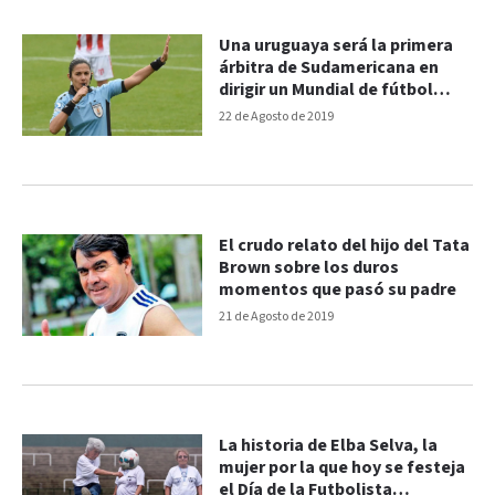
Una uruguaya será la primera
árbitra de Sudamericana en
dirigir un Mundial de fútbol
Masculino
22 de Agosto de 2019
El crudo relato del hijo del Tata
Brown sobre los duros
momentos que pasó su padre
21 de Agosto de 2019
La historia de Elba Selva, la
mujer por la que hoy se festeja
el Día de la Futbolista