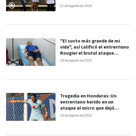
Argentina
21 de Agosto de 2019
"El susto más grande de mi
vida", así calificó el entrerriano
Rougier el brutal ataque
sufrido en Honduras
20 de Agosto de 2019
Tragedia en Honduras: Un
entrerriano herido en un
ataque al micro que dejó
cuatro muertos
19 de Agosto de 2019