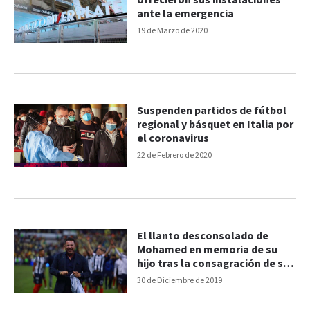
ofrecieron sus instalaciones
ante la emergencia
19 de Marzo de 2020
Suspenden partidos de fútbol
regional y básquet en Italia por
el coronavirus
22 de Febrero de 2020
El llanto desconsolado de
Mohamed en memoria de su
hijo tras la consagración de su
equipo
30 de Diciembre de 2019