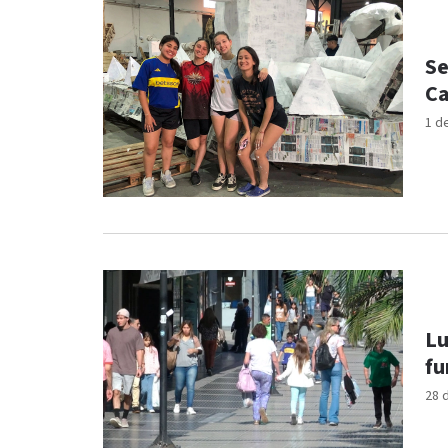
Se
Ca
1 d
Lu
fu
28 