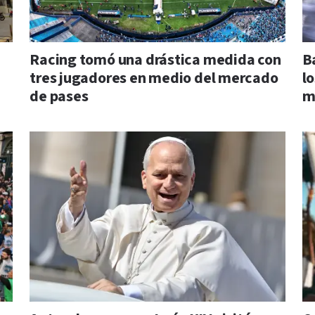
Racing tomó una drástica medida con
B
tres jugadores en medio del mercado
l
de pases
m