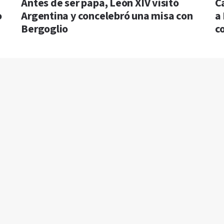
a
Antes de ser papa, León XIV visitó
C
o
Argentina y concelebró una misa con
a
Bergoglio
c