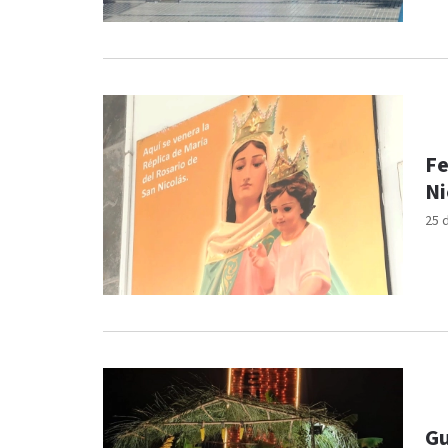
Fe
Ni
25 
Gu