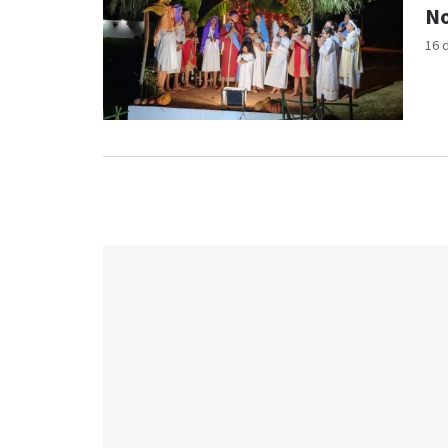
No
16 