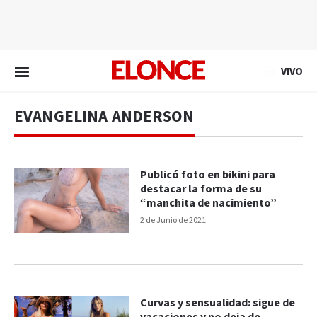
EN VIVO
VIVO
EVANGELINA ANDERSON
Publicó foto en bikini para
destacar la forma de su
“manchita de nacimiento”
2 de Junio de 2021
Curvas y sensualidad: sigue de