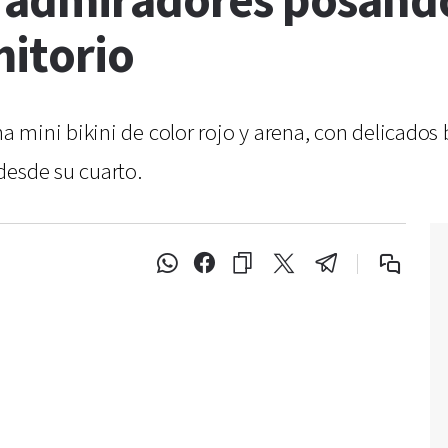
 admiradores posand
mitorio
ini bikini de color rojo y arena, con delicados br
desde su cuarto.