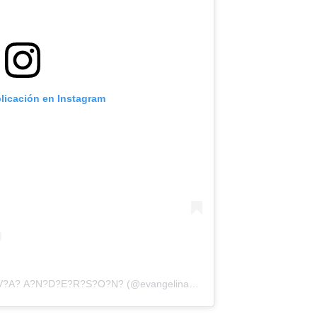
blicación en Instagram
Una publicación compartida de E?V?A? A?N?D?E?R?S?O?N? (@evangelinaanderson)