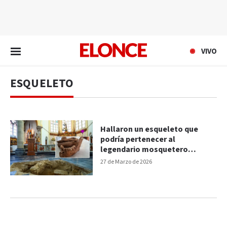
EN VIVO
VIVO
ESQUELETO
Hallaron un esqueleto que
podría pertenecer al
legendario mosquetero
D’Artagnan
27 de Marzo de 2026