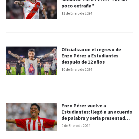
poco extraña"
11 de Enero de 2024
Oficializaron el regreso de
Enzo Pérez a Estudiantes
después de 12 años
10 de Enero de 2024
Enzo Pérez vuelve a
Estudiantes: llegó a un acuerdo
de palabra y sería presentado
antes del fin de semana
9 de Enero de 2024