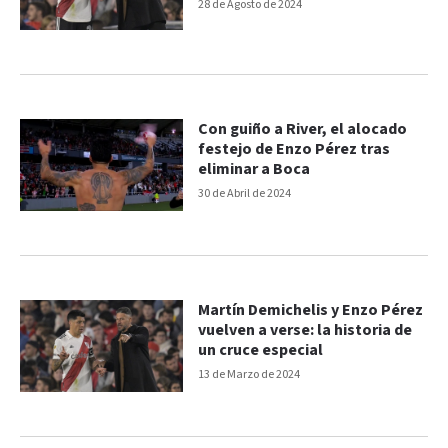
Demichelis
28 de Agosto de 2024
Con guiño a River, el alocado
festejo de Enzo Pérez tras
eliminar a Boca
30 de Abril de 2024
Martín Demichelis y Enzo Pérez
vuelven a verse: la historia de
un cruce especial
13 de Marzo de 2024