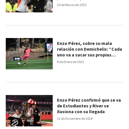
25 de Marzo de 2025
Enzo Pérez, sobre su mala
relación con Demichelis: “Cada
uno va a sacar sus propias
conclusiones"
8 de Enero de 2025
Enzo Pérez confirmó que se va
de Estudiantes y River se
ilusiona con su llegada
22 de Diciembre de 2024