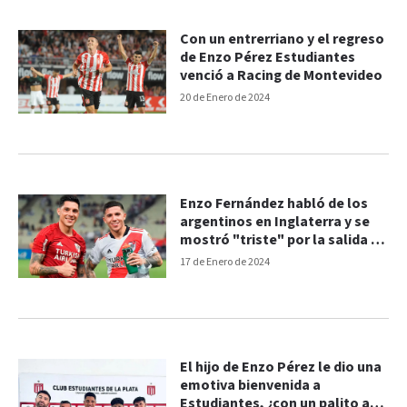
Con un entrerriano y el regreso
de Enzo Pérez Estudiantes
venció a Racing de Montevideo
20 de Enero de 2024
Enzo Fernández habló de los
argentinos en Inglaterra y se
mostró "triste" por la salida de
Enzo Pérez
17 de Enero de 2024
El hijo de Enzo Pérez le dio una
emotiva bienvenida a
Estudiantes, ¿con un palito a