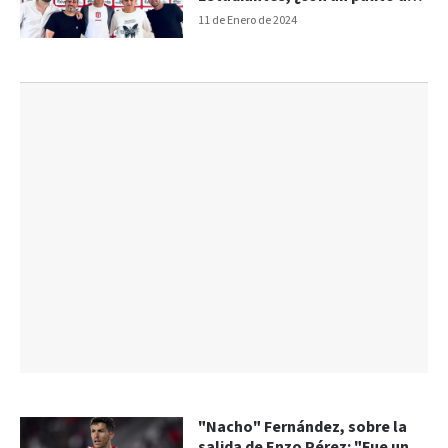
River?
11 de Enero de 2024
"Nacho" Fernández, sobre la
salida de Enzo Pérez: "Fue un