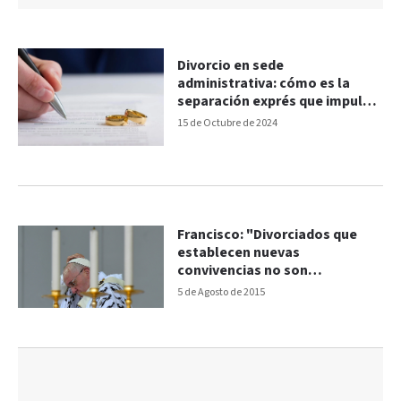
Divorcio en sede
administrativa: cómo es la
separación exprés que impulsa
el gobierno
15 de Octubre de 2024
Francisco: "Divorciados que
establecen nuevas
convivencias no son
excomulgados"
5 de Agosto de 2015