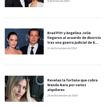
9 de Enero de 2025
Brad Pitt y Angelina Jolie
llegaron al acuerdo de divorcio
tras una guerra judicial de 8
años
31 de Diciembre de 2024
Revelan la fortuna que cobra
Wanda Nara por varios
alquileres
29 de Noviembre de 2024