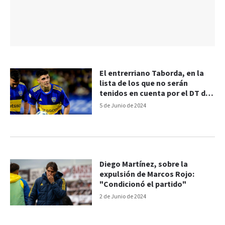
El entrerriano Taborda, en la
lista de los que no serán
tenidos en cuenta por el DT de
Boca
5 de Junio de 2024
Diego Martínez, sobre la
expulsión de Marcos Rojo:
"Condicionó el partido"
2 de Junio de 2024