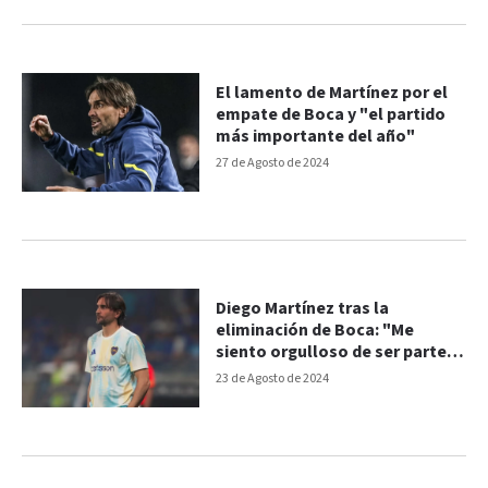
El lamento de Martínez por el
empate de Boca y "el partido
más importante del año"
27 de Agosto de 2024
Diego Martínez tras la
eliminación de Boca: "Me
siento orgulloso de ser parte
de este grupo"
23 de Agosto de 2024