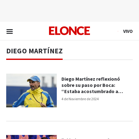
EN VIVO
VIVO
DIEGO MARTÍNEZ
Diego Martínez reflexionó
sobre su paso por Boca:
“Estaba acostumbrado a
participar más”
4 de Noviembre de 2024