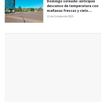
Domingo soleado: anticipan
descenso de temperatura con
mañanas frescas y cielo
despejado
12 de Octubre de 2025