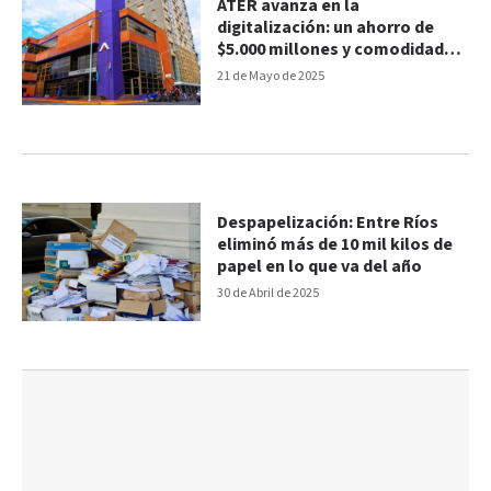
ATER avanza en la
digitalización: un ahorro de
$5.000 millones y comodidad
para los contribuyentes
21 de Mayo de 2025
Despapelización: Entre Ríos
eliminó más de 10 mil kilos de
papel en lo que va del año
30 de Abril de 2025