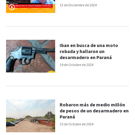
agrícola
13 de Diciembre de 2024
Iban en busca de una moto
robada y hallaron un
desarmadero en Paraná
19 de Octubre de 2024
Robaron más de medio millón
de pesos de un desarmadero en
Paraná
15 de Octubre de 2024