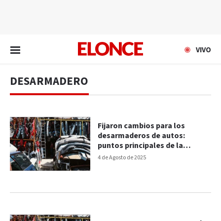
EN VIVO
VIVO
DESARMADERO
Fijaron cambios para los
desarmaderos de autos:
puntos principales de la
normativa
4 de Agosto de 2025